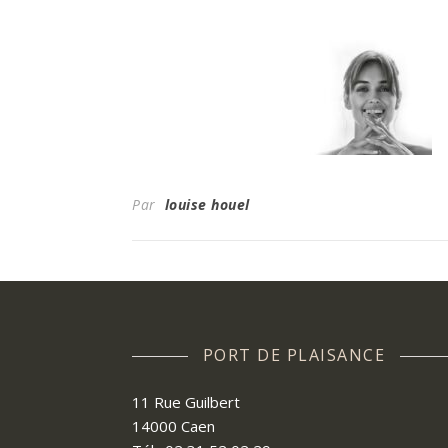
Par
louise houel
PORT DE PLAISANCE
11 Rue Guilbert
14000 Caen