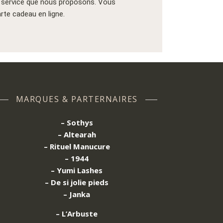
re service que nous proposons. Vous
te cadeau en ligne.
MARQUES & PARTERNAIRES
– Sothys
– Altearah
– Rituel Manucure
– 1944
– Yumi Lashes
– De si jolie pieds
– Janka
– L’Arbuste