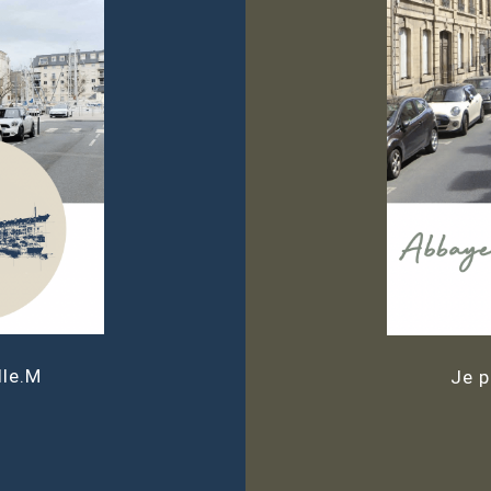
lle.M
Je p