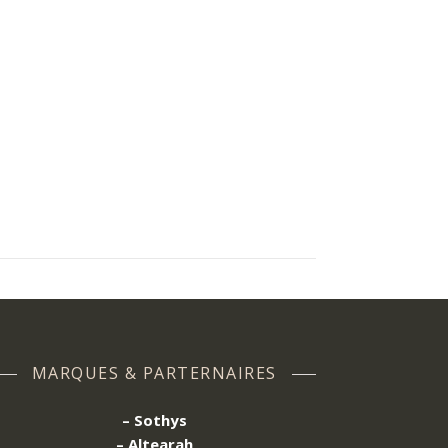
MARQUES & PARTERNAIRES
– Sothys
– Altearah