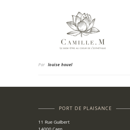
Par
louise houel
PORT DE PLAISANCE
11 Rue Guilbert
14000 Caen