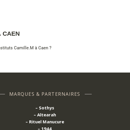
À CAEN
nstituts Camille.M à Caen ?
MARQUES & PARTERNAIRES
– Sothys
– Altearah
– Rituel Manucure
– 1944