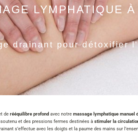
NAGE LYMPHATIQUE À
e drainant pour détoxifier l
t de
rééquilibre profond
avec notre
massage lymphatique manuel d
soutenu et des pressions fermes destinées à
stimuler la circulati
ainant s’effectue avec les doigts et la paume des mains sur l’ensem