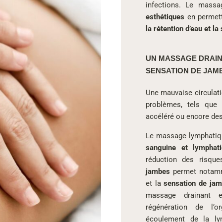
infections. Le massa
esthétiques
en permet
la rétention d’eau et l
UN MASSAGE DRAIN
SENSATION DE JAM
Une mauvaise circulati
problèmes, tels que 
accéléré ou encore d
Le massage lymphatiqu
sanguine et lymphat
réduction des risque
jambes
permet notamm
et la
sensation de jam
massage drainant 
régénération de l’o
écoulement de la ly