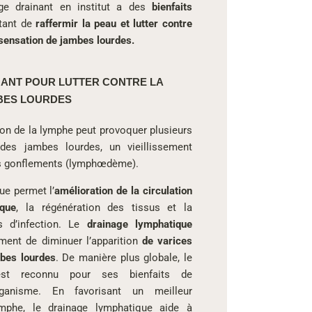
ge drainant en institut a des
bienfaits
tant de
raffermir la peau et lutter contre
a sensation de jambes lourdes.
ANT POUR LUTTER CONTRE LA
BES LOURDES
on de la lymphe peut provoquer plusieurs
des jambes lourdes, un vieillissement
es gonflements (lymphœdème).
e permet l’
amélioration de la circulation
ique
, la régénération des tissus et la
s d’infection. Le
drainage lymphatique
ent de diminuer l’apparition
de varices
bes lourdes
. De manière plus globale, le
est reconnu pour ses bienfaits de
rganisme. En favorisant un meilleur
mphe, le drainage lymphatique aide à